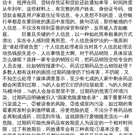
信卡、抵押合同、贷转存凭证和贷款还款通知单等，时间跨度
从年到年。这些材料上，有完整的用户姓名、身份证号码、借
贷款金额及用户家庭住址等信息。令人意想不到的是，这些银
行单都是在要回收的废品中发现的。换句话说，那些敏感的个
人信息，不仅没有得到妥善的保管和保护，反而被人弃如敝
屣。 巨量且关键的个人信息，以一种如此简单粗暴的方式
泄出，实在令人感到匪夷所思。个人信息保护法的一项原则
是“谁处理谁负责”：个人信息处理者应当对其个人信息处理活
动负钱损失是小，人出事情是大啊。对于药品销毁，具体应该
怎么做呢？选择一家专业的销毁公司，把药品销毁交给专业的
人员去做。比如销毁报废中心。药店过期药品怎么销毁处理？
多数人都有这样的困惑:过期药随便扔了怕有害，不扔呢，又
不知怎么处理？媒体调查显示，至少有七成的人家中剩余药品
都会闲置到过期，.%的人会把它们扔到垃圾箱里，%的人倒进
马桶冲掉，.%的人会放在那里不管。过期药的危害①环境污
染。过期药品明确被归入“国家危险废物名录”，属于重要环境
污染源之一。②被误食的风险。③造成室内污染，如过期的青
霉素挥发时会刺激呼吸道。④更危险的是，不法分子将药品收
走再制成成药，回流到市场。这就跟医疗废物随意流出一-样
危险。过期药可能伤身药品有效期是人为设定的一个相对时间
限，过了有效期后，药效通常会有三种表现:①基本没变。现