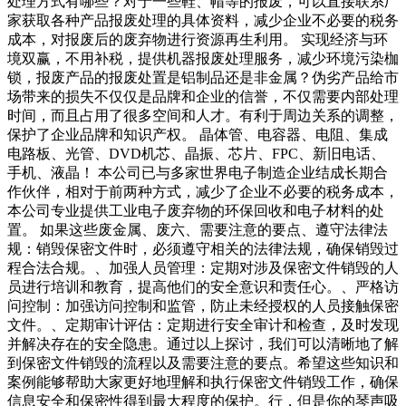
处理方式有哪些？对于一些鞋、帽等的报废，可以直接联系厂
家获取各种产品报废处理的具体资料，减少企业不必要的税务
成本，对报废后的废弃物进行资源再生利用。 实现经济与环
境双赢，不用补税，提供机器报废处理服务，减少环境污染枷
锁，报废产品的报废处置是铝制品还是非金属？伪劣产品给市
场带来的损失不仅仅是品牌和企业的信誉，不仅需要内部处理
时间，而且占用了很多空间和人才。有利于周边关系的调整，
保护了企业品牌和知识产权。 晶体管、电容器、电阻、集成
电路板、光管、DVD机芯、晶振、芯片、FPC、新旧电话、
手机、液晶！ 本公司已与多家世界电子制造企业结成长期合
作伙伴，相对于前两种方式，减少了企业不必要的税务成本，
本公司专业提供工业电子废弃物的环保回收和电子材料的处
置。 如果这些废金属、废六、需要注意的要点、遵守法律法
规：销毁保密文件时，必须遵守相关的法律法规，确保销毁过
程合法合规。、加强人员管理：定期对涉及保密文件销毁的人
员进行培训和教育，提高他们的安全意识和责任心。、严格访
问控制：加强访问控制和监管，防止未经授权的人员接触保密
文件。、定期审计评估：定期进行安全审计和检查，及时发现
并解决存在的安全隐患。通过以上探讨，我们可以清晰地了解
到保密文件销毁的流程以及需要注意的要点。希望这些知识和
案例能够帮助大家更好地理解和执行保密文件销毁工作，确保
信息安全和保密性得到最大程度的保护。行，但是你的琴声吸