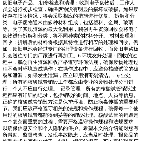
废旧电子产品。.初步检查和清理：收到电子废物后，工作人
员会进行初步检查，确保废物没有明显的损坏或破损。如果废
物存在损坏情况，将会采取相应的措施进行修复。.拆解和分
类：电子废物通常由多种材料组成，包括塑料、金属、玻璃
等。为了实现资源的最大化利用，鹏创再生资源回收会将电子
废物进行拆解和分类，将不同种类的材料分开。.材料处理和
回收：拆解后的材料将根据其特性进行相应的处理和回收。例
如，废旧电池会经过专门的处理设备进行回收，而废旧电路板
则会送往专门的厂家进行再加工。6.环境友好处理：回收的过
程中，鹏创再生资源回收严格遵守环保法规，确保废物处理过
程不会对环境造成操作：在操作过程中，应避免核酸试管的破
裂和泄漏，如果发生泄漏，应立即用消毒剂清洁。. 专业处
理：所有的核酸试管销毁工作都应由专业的废物处理公司进
行，个人不应自行处理。. 记录管理：所有的核酸试管销毁过
程都应有详细的记录，包括销毁的时间、地点、人员等信息。
正确的核酸试管销毁方法是保护环境、防止病毒传播的重要环
节。我们应该严格遵守相关的法规和操作规程，确保每一个使
用过的核酸试管都能得到妥善的销毁处理。核酸试管的销毁是
一个复杂而重要的过程，需要严格遵守操作规程和法规要求，
以确保信息安全和个人隐私的保护。希望本文的介绍能对您有
所帮助。监督检查，发现事故隐患，应当及时处理。报废品的