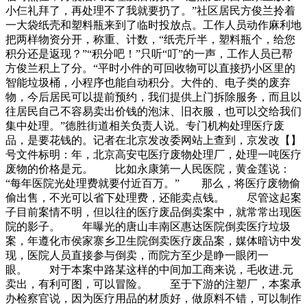
小仨礼拜了，再处理不了我就要扔了。”社区居民方俊兰拎着
一大袋纸壳和塑料瓶来到了临时投放点。工作人员动作麻利地
把两样物资分开，称重、计数，“纸壳斤半，塑料瓶个，给您
积分还是返现？”“积分吧！”只听“叮”的一声，工作人员已帮
方俊兰积上了分。“平时小件的可回收物可以直接扔小区里的
智能垃圾桶，小程序也能自动积分。大件的、电子类的废弃
物，今后居民可以提前预约，我们提供上门拆除服务，而且以
往居民自己不容易卖出价钱的泡沫、旧衣服，也可以交给我们
集中处理。”德胜街道相关负责人说。专门机构处理医疗废
品，是要花钱的。记者在北京发改委网站上查到，京发改【】
号文件标明：年，北京高安屯医疗废物处理厂，处理一吨医疗
废物的价格是元。 比如永康第一人民医院，黄金莲说：
“每年医院光处理费就要付近百万。” 那么，将医疗废物偷
偷出售，不光可以省下处理费，还能卖点钱。 尽管这起案
子目前案情不明，但以往的医疗废品倒卖案中，就常常出现医
院的影子。 年曝光的唐山丰南区惠达医院倒卖医疗垃圾
案，年遵化市侯家寨乡卫生院倒卖医疗废品案，媒体暗访中发
现，医院人员直接参与倒卖，而院方至少是睁一眼闭一
眼。 对于本案中路某这样的中间加工商来说，毛收进.元
卖出，有利可图，可以冒险。 至于下游的注塑厂，本案承
办检察官说，因为医疗用品的材质好，做原料不错，可以制作