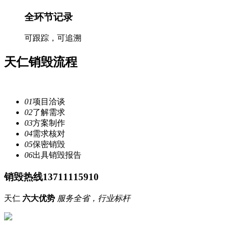
全环节记录
可跟踪，可追溯
天仁
销毁流程
注重每一个细节，提供安全
服务
01
项目洽谈
02
了解需求
03
方案制作
04
需求核对
05
保密销毁
06
出具销毁报告
销毁热线13711115910
天仁
六大优势
服务全省，行业标杆