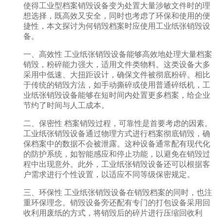
使得工业型档案销毁设备变为处置大量涉敏文件时的理
想选择，既高效又安全，同时也考虑了环保和使用的便
捷性，本文探讨为何销毁档案时应使用工业纸张销毁设
备。
一、高效性 工业纸张销毁设备能够高效地处理大量档案
销毁，粉碎能力强大，适用文件类物料。这类设备大多
采用中低速、大扭距设计，确保文件被彻底粉碎。相比
于传统的销毁方法，如手动撕碎或使用普通碎纸机，工
业纸张销毁设备能够在短时间内处置更多档案，给企业
节约了时间与人工成本。
二、保密性 档案销毁过程，可靠性是首要考虑的因素。
工业纸张销毁设备通过物理方式进行档案彻底销毁，确
保档案中的数据不会被泄露。这种设备通常配有现代化
的防护系统，如智能感应和停止功能，以避免在销毁过
程中出现意外。此外，工业纸张销毁设备还可以根据客
户需求进行个性设置，以适应不同等级保密规定。
三、环保性 工业纸张销毁设备在销毁档案的同时，也注
重环保理念。销毁设备旁还配有专门的打包设备采用回
收利用废纸的方式，将销毁后的碎片进行压缩回收利