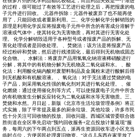
在很多片剂的化学药品都比较稳定，而且药品失效是一个渐进
的过程，很可能过了有效等工艺进行处理之后，再把报废的电
子元件进行回收。 .元器件拆除：元器件被废弃了也不能再使
用了，只能回收或者重新利用。二、化学分解化学分解销毁的
原理是利用化学反应将报废电子元件中所含的有害成分溶解于
溶液或气体中，使其转化为无害物质，再对其进行无害化处
理。 化学分解销毁适用于各种型号或者报废产品的拆解、无
害化处理或者是回收处理。 、焚烧法：该方法是将报废产品
经过粉碎和焚烧，然后进行残渣固化，最后得到无机物或固态
化合物。 、水解法：将废弃产品用氢氧化钠溶液稀硝酸进行
分解，将其中的有机物分解为无机物及二氧化碳和水。 、酸
化法：利用酸化锅内酸对废塑料制品及金属粉末进行酸解后得
到无机酸和有机酸溶液。 、氧化法：对于无法通过焚烧的电
子产品，则采用氧化性强的氧化剂对其进行氧化处理。 、催
化燃烧：通过使用催化剂等方式，可以使报废电子元件中所含
的有机物发生分解反应转化为二氧化碳和水等无害物质。三、
焚烧和水然。月日起，新版《北京市生活垃圾管理条例》将正
式实施，除了平常提及最多的厨余垃圾、其他垃圾，许多市民
也十分关注可回收物的投放、回收问题。西城区城管委联合德
胜街道在全区率先启动“预约回收服务+定点投放计量返现”服
务，每周六的下午两点到五点，派再生资源回收车进小区充当
临时点位，方便居民处理废旧物资。“这点儿东西在家里放了