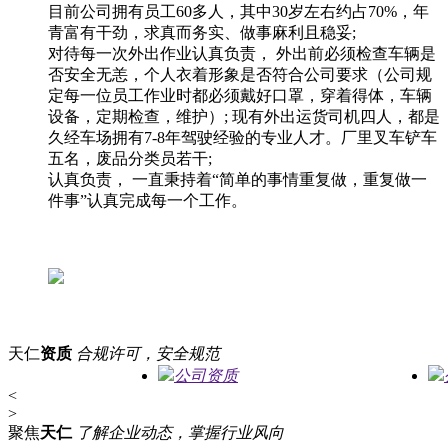
目前公司拥有员工60多人，其中30岁左右约占70%，年
青富有干劲，求真而务实、做事麻利且稳妥;
对待每一次外出作业认真负责， 外出前必须检查车辆是
否安全无恙，个人衣着形象是否符合公司要求（公司规
定每一位员工作业时都必须戴好口罩，穿着得体，车辆
设备，定期检查，维护）; 现有外出运货司机四人，都是
久经车场拥有7-8年驾驶经验的专业人才。厂里叉车铲车
五名，废品分类员若干;
认真负责， 一直秉持着“简单的事情重复做，重复做一
件事”认真完成每一个工作。
天仁
资质
合规许可，安全规范
公司资质
<
>
聚焦
天仁
了解企业动态，掌握行业风向