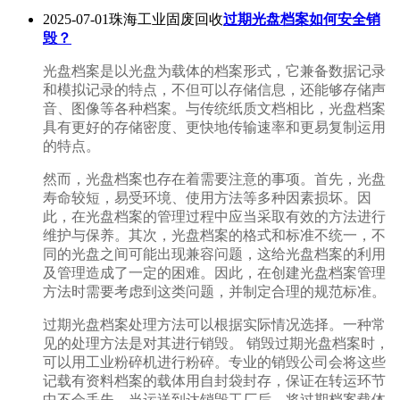
2025-07-01珠海工业固废回收
过期光盘档案如何安全销
毁？
光盘档案是以光盘为载体的档案形式，它兼备数据记录
和模拟记录的特点，不但可以存储信息，还能够存储声
音、图像等各种档案。与传统纸质文档相比，光盘档案
具有更好的存储密度、更快地传输速率和更易复制运用
的特点。
然而，光盘档案也存在着需要注意的事项。首先，光盘
寿命较短，易受环境、使用方法等多种因素损坏。因
此，在光盘档案的管理过程中应当采取有效的方法进行
维护与保养。其次，光盘档案的格式和标准不统一，不
同的光盘之间可能出现兼容问题，这给光盘档案的利用
及管理造成了一定的困难。因此，在创建光盘档案管理
方法时需要考虑到这类问题，并制定合理的规范标准。
过期光盘档案处理方法可以根据实际情况选择。一种常
见的处理方法是对其进行销毁。 销毁过期光盘档案时，
可以用工业粉碎机进行粉碎。专业的销毁公司会将这些
记载有资料档案的载体用自封袋封存，保证在转运环节
中不会丢失。当运送到达销毁工厂后，将过期档案载体