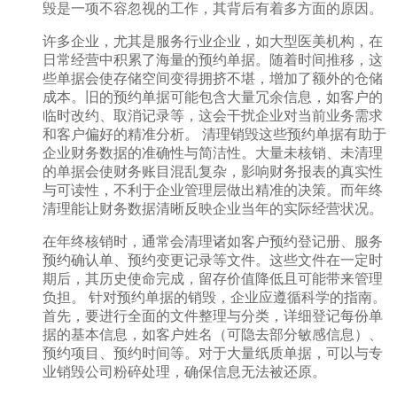
毁是一项不容忽视的工作，其背后有着多方面的原因。
许多企业，尤其是服务行业企业，如大型医美机构，在
日常经营中积累了海量的预约单据。随着时间推移，这
些单据会使存储空间变得拥挤不堪，增加了额外的仓储
成本。旧的预约单据可能包含大量冗余信息，如客户的
临时改约、取消记录等，这会干扰企业对当前业务需求
和客户偏好的精准分析。 清理销毁这些预约单据有助于
企业财务数据的准确性与简洁性。大量未核销、未清理
的单据会使财务账目混乱复杂，影响财务报表的真实性
与可读性，不利于企业管理层做出精准的决策。而年终
清理能让财务数据清晰反映企业当年的实际经营状况。
在年终核销时，通常会清理诸如客户预约登记册、服务
预约确认单、预约变更记录等文件。这些文件在一定时
期后，其历史使命完成，留存价值降低且可能带来管理
负担。 针对预约单据的销毁，企业应遵循科学的指南。
首先，要进行全面的文件整理与分类，详细登记每份单
据的基本信息，如客户姓名（可隐去部分敏感信息）、
预约项目、预约时间等。对于大量纸质单据，可以与专
业销毁公司粉碎处理，确保信息无法被还原。