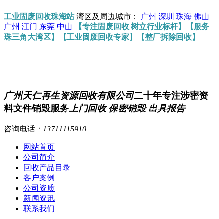
工业固废回收珠海站
湾区及周边城市：
广州
深圳
珠海
佛山
广州
江门
东莞
中山
【专注固废回收 树立行业标杆】【服务
珠三角大湾区】【工业固废回收专家】【整厂拆除回收】
广州天仁再生资源回收有限公司
二十年专注涉密资
料文件销毁服务
上门回收 保密销毁 出具报告
咨询电话：
13711115910
网站首页
公司简介
回收产品目录
客户案例
公司资质
新闻资讯
联系我们