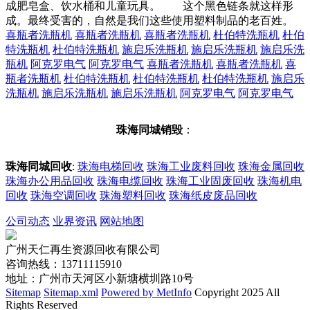
成肥皂盒、饮水桶和儿童玩具。 这个黑色链条就这样形
成。最终受害的，自然是我们这些使用塑料制品的老百姓。
喜瓶者洗瓶机
喜瓶者洗瓶机
喜瓶者洗瓶机
杜伯特洗瓶机
杜伯
特洗瓶机
杜伯特洗瓶机
施启乐洗瓶机
施启乐洗瓶机
施启乐洗
瓶机
阿克罗电气
阿克罗电气
喜瓶者洗瓶机
喜瓶者洗瓶机
喜
瓶者洗瓶机
杜伯特洗瓶机
杜伯特洗瓶机
杜伯特洗瓶机
施启乐
洗瓶机
施启乐洗瓶机
施启乐洗瓶机
阿克罗电气
阿克罗电气
珠海同城销毁
：
珠海同城回收
:
珠海电梯回收
珠海工业废料回收
珠海金属回收
珠海办公用品回收
珠海电缆回收
珠海工业固废回收
珠海机电
回收
珠海空调回收
珠海塑料回收
珠海纸皮废品回收
公司动态
业界资讯
网站地图
广州天仁再生资源回收有限公司
咨询热线：13711115910
地址：广州市天河区小新塘横圳路10号
Sitemap
Sitemap.xml
Powered by MetInfo
Copyright 2025 All
Rights Reserved