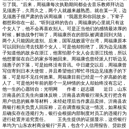
引了我。”后来，周福康每次执勤期间都会去音乐教师拜访边
见须惠子，久而久之，两个人就越来越熟悉。就在某一天，边
见须惠子很严肃的告诉周福康：“我愿意和你回故乡，下辈子
都想和你在一起。”听到这样的告白，周福康的心里就只有这
个女人了，他不会再喜欢别人。可是正当他们的感情最浓厚的
时候，解放战争打响了，周福康所在的部队被调遣回到大陆，
两个人只能因此道别。后来，国军战败退守台湾，周福康原本
可以回到台湾去找那个女人，可是他却拒绝了，因为边见须惠
子知道他的故乡在浙江，他害怕那个女人会去浙江找他，所以
他想要留在自己的家乡等她回来。周福康也曾经派人打听边见
须惠子的下落，可是始终没有音讯。中日建交以后，周福康曾
写信寄到日本大使馆，并且希望他们帮忙寻找边见须惠子的下
落，可是却不见任何效果。周福康目前已经是一个岁高龄的老
人了，可是他对年前的那个一见钟情的女人却始终没有忘记，
他一生的心愿转自：光明网 作者：赵志疆 近日，山东
沂南县的王先生向媒体反映，沂南县农商银行湖头支行把含有
用户信息的账单等材料，未经处理后当作废品卖掉。沂南县农
商银行相关负责人回应称，正在调查核实这一情况，如果核实
后确实存在违规行为，银行会根据内部制度对员工的违规行为
进行处置并追究责任。 王先生提供的证据显示，这些银行
单均为“山东农村商业银行”开具，包含个人信用报告、贷款授